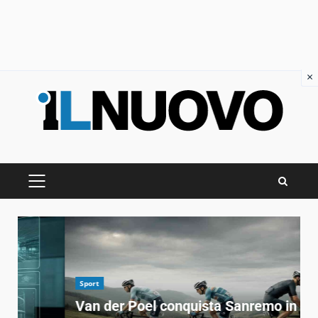
×
Skip
to
content
PRIMARY
MENU
Sport
Van der Poel conquista Sanremo in un