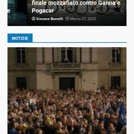
finale mozzafiato contro Ganna e
F
Pogacar
f
Simone Bonelli
Marzo 27, 2025
NOTIZIE