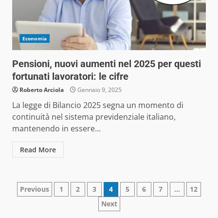
Economia
Pensioni, nuovi aumenti nel 2025 per questi
fortunati lavoratori: le cifre
Roberto Arciola
Gennaio 9, 2025
La legge di Bilancio 2025 segna un momento di
continuità nel sistema previdenziale italiano,
mantenendo in essere...
Read More
Paginazione
Previous
1
2
3
4
5
6
7
…
12
Next
degli