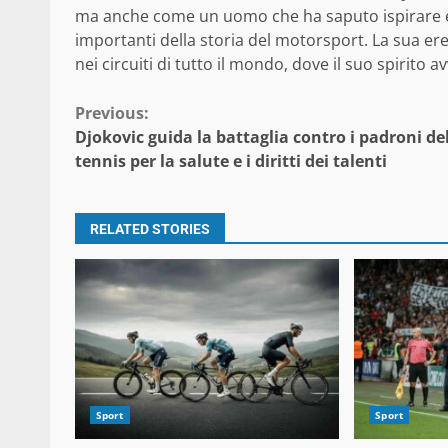
ma anche come un uomo che ha saputo ispirare e c
importanti della storia del motorsport. La sua ere
nei circuiti di tutto il mondo, dove il suo spiri
Continue
Previous:
Djokovic guida la battaglia contro i padroni de
Reading
tennis per la salute e i diritti dei talenti
RELATED STORIES
Sport
Sport