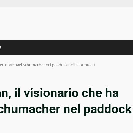
t
coperto Michael Schumacher nel paddock della Formula 1
, il visionario che ha
Schumacher nel paddock