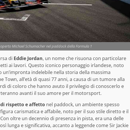
 scoperto Michael Schumacher nel paddock della Formula 1
arsa di
Eddie Jordan
, un nome che risuona con particolare
detti ai lavori. Questo iconico personaggio irlandese, noto
to un’impronta indelebile nella storia della massima
 Town, all’età di quasi 77 anni, a causa di un tumore alla
ordi di coloro che hanno avuto il privilegio di conoscerlo e
porteranno avanti il suo amore per il motorsport.
di rispetto e affetto
nel paddock, un ambiente spesso
gura carismatica e affabile, noto per il suo stile diretto e il
on oltre un decennio di presenza in pista, era una delle
sì lunga e significativa, accanto a leggende come Sir Jackie