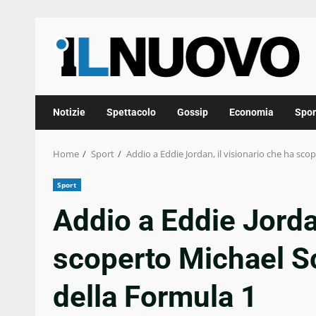
Skip
to
content
Notizie
Spettacolo
Gossip
Economia
Spor
Home
Sport
Addio a Eddie Jordan, il visionario che ha s
Sport
Addio a Eddie Jordan
scoperto Michael 
della Formula 1