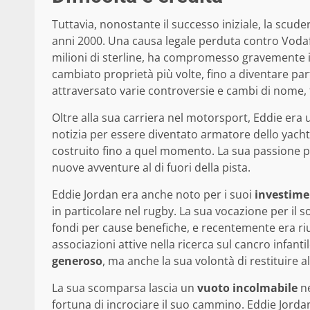
Tuttavia, nonostante il successo iniziale, la scuderi
anni 2000. Una causa legale perduta contro Vodaf
milioni di sterline, ha compromesso gravemente il
cambiato proprietà più volte, fino a diventare par
attraversato varie controversie e cambi di nome, t
Oltre alla sua carriera nel motorsport, Eddie era 
notizia per essere diventato armatore dello yach
costruito fino a quel momento. La sua passione pe
nuove avventure al di fuori della pista.
Eddie Jordan era anche noto per i suoi
investime
in particolare nel rugby. La sua vocazione per il 
fondi per cause benefiche, e recentemente era rius
associazioni attive nella ricerca sul cancro infan
generoso
, ma anche la sua volontà di restituire a
La sua scomparsa lascia un
vuoto incolmabile
ne
fortuna di incrociare il suo cammino. Eddie Jord