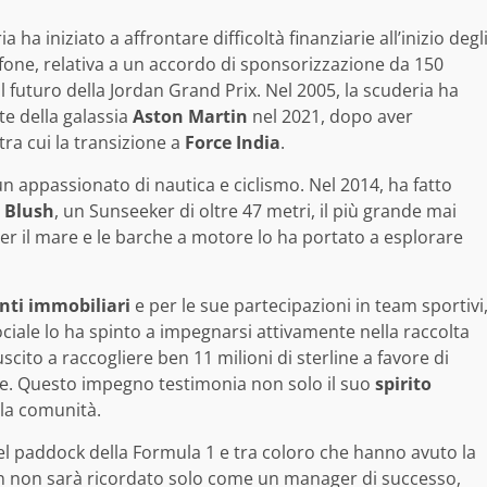
a ha iniziato a affrontare difficoltà finanziarie all’inizio degl
one, relativa a un accordo di sponsorizzazione da 150
 futuro della Jordan Grand Prix. Nel 2005, la scuderia ha
te della galassia
Aston Martin
nel 2021, dopo aver
ra cui la transizione a
Force India
.
un appassionato di nautica e ciclismo. Nel 2014, ha fatto
t
Blush
, un Sunseeker di oltre 47 metri, il più grande mai
r il mare e le barche a motore lo ha portato a esplorare
nti immobiliari
e per le sue partecipazioni in team sportivi
sociale lo ha spinto a impegnarsi attivamente nella raccolta
cito a raccogliere ben 11 milioni di sterline a favore di
tile. Questo impegno testimonia non solo il suo
spirito
lla comunità.
l paddock della Formula 1 e tra coloro che hanno avuto la
an non sarà ricordato solo come un manager di successo,