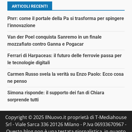
ARTICOLI RECENTI
Pnrr: come il portale della Pa si trasforma per spingere
l’innovazione
Van der Poel conquista Sanremo in un finale
mozzafiato contro Ganna e Pogacar
Ferrari di Harpaceas: il futuro delle ferrovie passa per
le tecnologie digitali
Carmen Russo svela la verità su Enzo Paolo: Ecco cosa
ne penso
Simona risponde: il supporto dei fan di Chiara
sorprende tutti
Copyright © 2025 IlNuovo.it proprietà di T-Mediahouse
Srl - Viale Sarca 336 20126 Milano - P.Iva 06933670967 -
Questo blog non è una testata giornalistica, in quanto