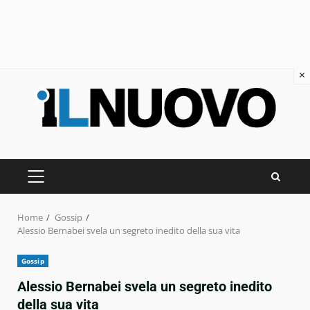
×
Skip
to
content
PRIMARY
MENU
Home
Gossip
Alessio Bernabei svela un segreto inedito della sua vita
Gossip
Alessio Bernabei svela un segreto inedito
della sua vita