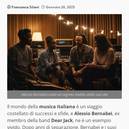
Francesca Silani
Gennaio 26, 2025
Alessio Bernabei svela un segreto inedito della sua vita
Il mondo della
musica italiana
è un viaggio
costellato di successi e sfide, e
Alessio Bernabei
, ex
membro della band
Dear Jack
, ne è un esempio
vivido. Dopo anni di separazione, Bernabei e i suoi