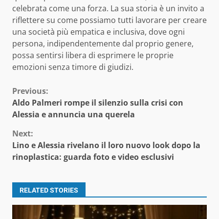
celebrata come una forza. La sua storia è un invito a
riflettere su come possiamo tutti lavorare per creare
una società più empatica e inclusiva, dove ogni
persona, indipendentemente dal proprio genere,
possa sentirsi libera di esprimere le proprie
emozioni senza timore di giudizi.
Continue
Previous:
Aldo Palmeri rompe il silenzio sulla crisi con
Reading
Alessia e annuncia una querela
Next:
Lino e Alessia rivelano il loro nuovo look dopo la
rinoplastica: guarda foto e video esclusivi
RELATED STORIES