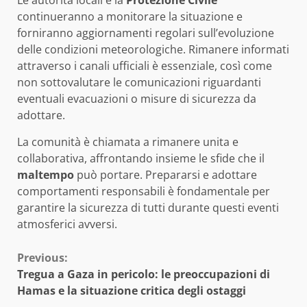
Le autorità locali e la
Protezione Civile
continueranno a monitorare la situazione e
forniranno aggiornamenti regolari sull’evoluzione
delle condizioni meteorologiche. Rimanere informati
attraverso i canali ufficiali è essenziale, così come
non sottovalutare le comunicazioni riguardanti
eventuali evacuazioni o misure di sicurezza da
adottare.
La comunità è chiamata a rimanere unita e
collaborativa, affrontando insieme le sfide che il
maltempo
può portare. Prepararsi e adottare
comportamenti responsabili è fondamentale per
garantire la sicurezza di tutti durante questi eventi
atmosferici avversi.
Continue
Previous:
Tregua a Gaza in pericolo: le preoccupazioni di
Reading
Hamas e la situazione critica degli ostaggi