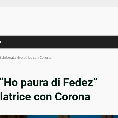
t
 telefonata rivelatrice con Corona
“Ho paura di Fedez”
elatrice con Corona