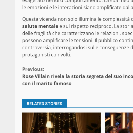
esagerato nel loro comportamento. La sua mediazi
le emozioni e le interazioni siano amplificate dalla
Questa vicenda non solo illumina le complessità 
salute mentale
e sul rispetto reciproco. La sto
delle fragilità che caratterizzano le relazioni, spe
possono amplificare le tensioni. Il pubblico contin
controversia, interrogandosi sulle conseguenze del
protagonisti coinvolti.
Continue
Previous:
Rose Villain rivela la storia segreta del suo inc
Reading
con il marito famoso
RELATED STORIES