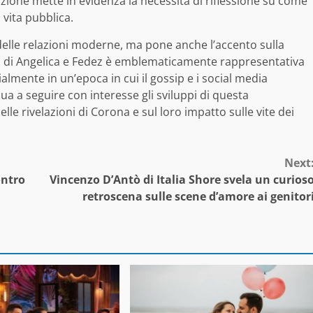
one mette in evidenza la necessità di riflessione su come
 vita pubblica.
delle relazioni moderne, ma pone anche l’accento sulla
ria di Angelica e Fedez è emblematicamente rappresentativa
cialmente in un’epoca in cui il gossip e i social media
ua a seguire con interesse gli sviluppi di questa
le rivelazioni di Corona e sul loro impatto sulle vite dei
Next
ontro
Vincenzo D’Antò di Italia Shore svela un curios
retroscena sulle scene d’amore ai genitor