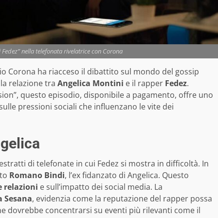
 Fedez” nella telefonata rivelatrice con Corona
zio Corona ha riacceso il dibattito sul mondo del gossip
lla relazione tra
Angelica Montini
e il rapper
Fedez
.
sion”, questo episodio, disponibile a pagamento, offre uno
ulle pressioni sociali che influenzano le vite dei
ngelica
ratti di telefonate in cui Fedez si mostra in difficoltà. In
ato
Romano Bindi
, l’ex fidanzato di Angelica. Questo
 relazioni
e sull’impatto dei social media. La
a Sesana
, evidenzia come la reputazione del rapper possa
 dovrebbe concentrarsi su eventi più rilevanti come il