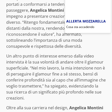
portati a conformarsi a tendenze e mode
passeggere,
Angelica Montini
si distingue per il suo
impegno a presentare creazioni con un racconto
ALLERTA MOZZARELLA
diverso. “Ritengo fondamentale celebrare culture
Cosa sta accadendo
distanti dalla nostra, rendendo loro omaggio e
riconoscendone il valore”, ha affermato,
sottolineando l’importanza di una moda
consapevole e rispettosa delle diversità.
Un altro punto di interesse emerso dalla video
intervista è la sua volontà di andare oltre il glamour
superficiale. “Nel mio lavoro, la mia intenzione non è
di perseguire il glamour fine a sé stesso, bensì di
conferire profondità sia al capo che all’immagine che
voglio trasmettere,” ha spiegato, evidenziando la
sua ricerca di un significato più profondo nelle sue
creazioni.
Oltre alla sua carriera nel design,
Angelica Montini