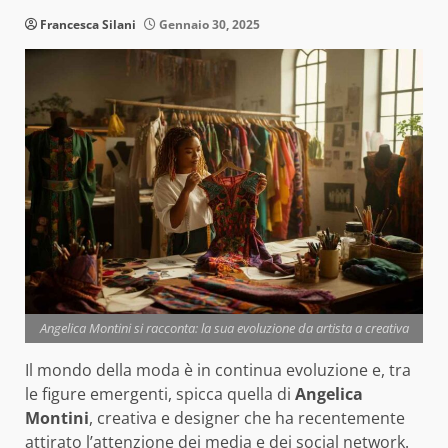
Francesca Silani
Gennaio 30, 2025
Angelica Montini si racconta: la sua evoluzione da artista a creativa
Il mondo della moda è in continua evoluzione e, tra
le figure emergenti, spicca quella di
Angelica
Montini
, creativa e designer che ha recentemente
attirato l’attenzione dei media e dei social network.