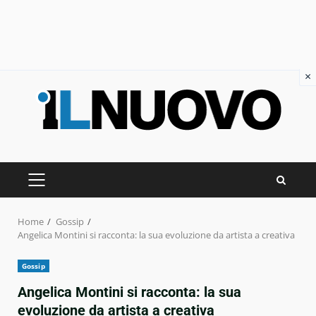
×
Skip
to
content
PRIMARY
MENU
Home
Gossip
Angelica Montini si racconta: la sua evoluzione da artista a creativa
Gossip
Angelica Montini si racconta: la sua
evoluzione da artista a creativa