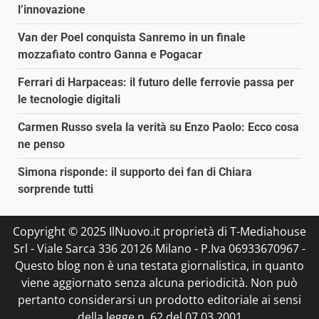
l’innovazione
Van der Poel conquista Sanremo in un finale
mozzafiato contro Ganna e Pogacar
Ferrari di Harpaceas: il futuro delle ferrovie passa per
le tecnologie digitali
Carmen Russo svela la verità su Enzo Paolo: Ecco cosa
ne penso
Simona risponde: il supporto dei fan di Chiara
sorprende tutti
Copyright © 2025 IlNuovo.it proprietà di T-Mediahouse
Srl - Viale Sarca 336 20126 Milano - P.Iva 06933670967 -
Questo blog non è una testata giornalistica, in quanto
viene aggiornato senza alcuna periodicità. Non può
pertanto considerarsi un prodotto editoriale ai sensi
della legge n. 62 del 07.03.2001