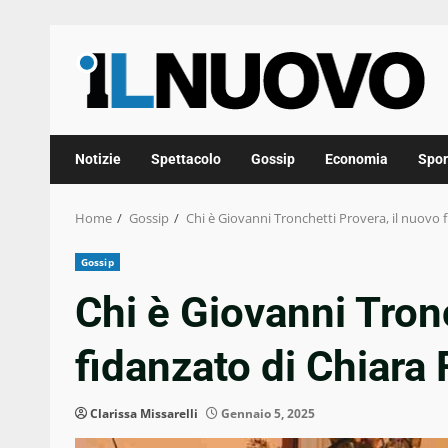
Skip
to
content
Notizie
Spettacolo
Gossip
Economia
Spor
Home
Gossip
Chi è Giovanni Tronchetti Provera, il nuovo 
Gossip
Chi è Giovanni Tronc
fidanzato di Chiara 
Clarissa Missarelli
Gennaio 5, 2025