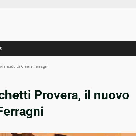
t
fidanzato di Chiara Ferragni
hetti Provera, il nuovo
Ferragni