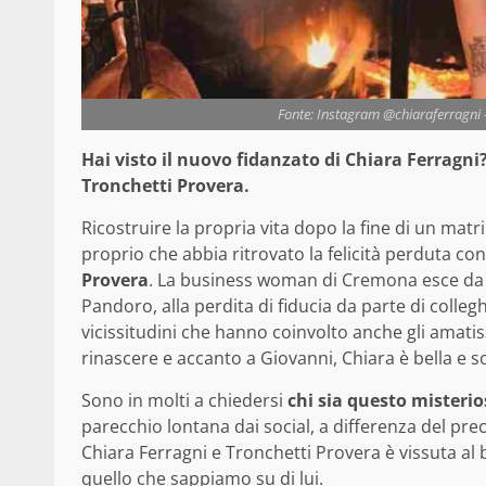
Fonte: Instagram @chiaraferragni - 
Hai visto il nuovo fidanzato di Chiara Ferragni?
Tronchetti Provera.
Ricostruire la propria vita dopo la fine di un ma
proprio che abbia ritrovato la felicità perduta c
Provera
. La business woman di Cremona esce da u
Pandoro, alla perdita di fiducia da parte di collegh
vicissitudini che hanno coinvolto anche gli amatiss
rinascere e accanto a Giovanni, Chiara è bella e s
Sono in molti a chiedersi
chi sia questo mister
parecchio lontana dai social, a differenza del pre
Chiara Ferragni e Tronchetti Provera è vissuta al b
quello che sappiamo su di lui.