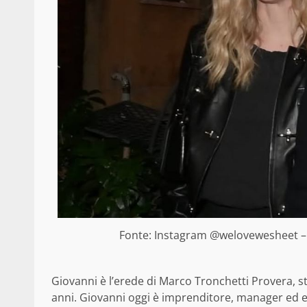
Fonte: Instagram @welovewesheet – C
Giovanni è l’erede di Marco Tronchetti Provera, s
anni. Giovanni oggi è imprenditore, manager ed ex