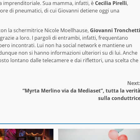
tia imprenditoriale. Sua mamma, infatti, è
Cecilia Pirelli
,
ore di pneumatici, di cui Giovanni detiene oggi una
 con la schermitrice Nicole Moellhause,
Giovanni Tronchett
razie a loro. I pargoli di entrambi, infatti, frequentano
ebbero incontrati. Lui non ha social network e mantiene un
 dunque non si hanno informazioni ulteriori su di lui. Anche
sto lontano dalle telecamere e dai riflettori, una scelta che
Next
“Myrta Merlino via da Mediaset”, tutta la verit
sulla conduttric