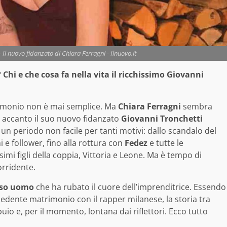
Il nuovo fidanzato di Chiara Ferragni - Ilnuovo.it
 Chi e che cosa fa nella vita il ricchissimo Giovanni
trimonio non è mai semplice. Ma
Chiara Ferragni
sembra
on accanto il suo nuovo fidanzato
Giovanni Tronchetti
n periodo non facile per tanti motivi: dallo scandalo del
i e follower, fino alla rottura con
Fedez
e tutte le
imi figli della coppia, Vittoria e Leone. Ma è tempo di
orridente.
ioso uomo
che ha rubato il cuore dell’imprenditrice. Essendo
cedente matrimonio con il rapper milanese, la storia tra
uio e, per il momento, lontana dai riflettori. Ecco tutto