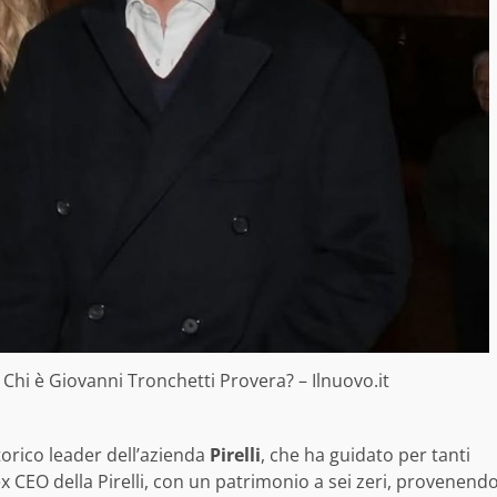
hi è Giovanni Tronchetti Provera? – Ilnuovo.it
torico leader dell’azienda
Pirelli
, che ha guidato per tanti
 CEO della Pirelli, con un patrimonio a sei zeri, provenend