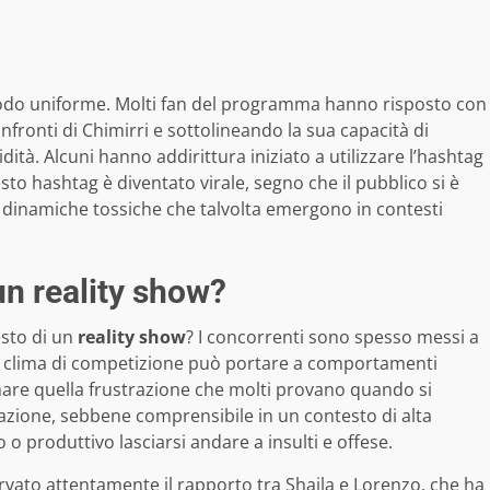
 modo uniforme. Molti fan del programma hanno risposto con
fronti di Chimirri e sottolineando la sua capacità di
dità. Alcuni hanno addirittura iniziato a utilizzare l’hashtag
sto hashtag è diventato virale, segno che il pubblico si è
e le dinamiche tossiche che talvolta emergono in contesti
 un reality show?
esto di un
reality show
? I concorrenti sono spesso messi a
 il clima di competizione può portare a comportamenti
nare quella frustrazione che molti provano quando si
eazione, sebbene comprensibile in un contesto di alta
 o produttivo lasciarsi andare a insulti e offese.
rvato attentamente il rapporto tra Shaila e Lorenzo, che ha