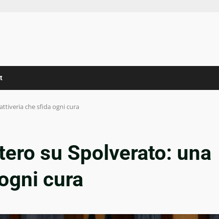
t
attiveria che sfida ogni cura
stero su Spolverato: una
 ogni cura