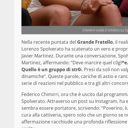
Chimirri svela il mistero su S
Nella recente puntata del
Grande Fratello
, il re
Lorenzo Spolverato ha scatenato un vero e proprio 
Javier Martinez. Durante una conversazione, Spol
Martinez, affermando: “Deve marcire quel c0gl
*e
Quello è un gruppo di str0
i. Presi da soli non va
dinamiche”. Queste parole, cariche di astio e ra
serie di reazioni nel pubblico e tra gli altri concor
Federico Chimirri, ora che è uscito dal programm
Spolverato. Attraverso un post su Instagram, ha 
sembra essere portatore, scrivendo: “Poverino, lu
cura alla cattiveria, spero solo che un giorno se
affermazione racchiude una profonda riflessione s