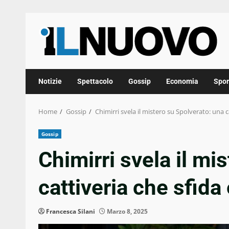
Skip
to
content
Notizie
Spettacolo
Gossip
Economia
Spor
Home
Gossip
Chimirri svela il mistero su Spolverato: una c
Gossip
Chimirri svela il mi
cattiveria che sfida
Francesca Silani
Marzo 8, 2025