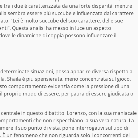
e tra i due è caratterizzata da una forte disparità: mentre
Shaila sembra essere più succube e influenzata dal carattere
to: “Lei è molto succube del suo carattere, delle sue
enti”. Questa analisi ha messo in luce un aspetto
, dove le dinamiche di coppia possono influenzare il
 determinate situazioni, possa apparire diversa rispetto a
a, Shaila è più spensierata, meno concentrata sul gioco,
sto comportamento evidenzia come la pressione di una
l proprio modo di essere, per paura di essere giudicata o
i centrale in questo dibattito. Lorenzo, con la sua maniacale
comportamenti che non rispecchiano la sua vera natura. La
mere il suo punto di vista, pone interrogativi sul tipo di
sa. È un fenomeno che non riguarda solo i concorrenti del