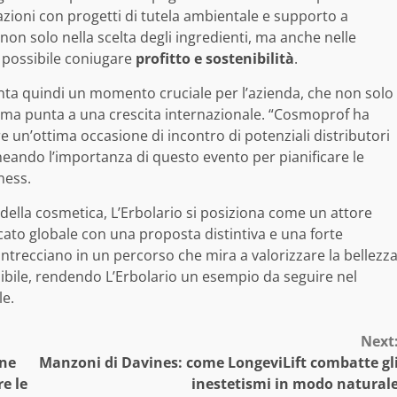
razioni con progetti di tutela ambientale e supporto a
 non solo nella scelta degli ingredienti, ma anche nelle
 possibile coniugare
profitto e sostenibilità
.
nta quindi un momento cruciale per l’azienda, che non solo
, ma punta a una crescita internazionale. “Cosmoprof ha
un’ottima occasione di incontro di potenziali distributori
lineando l’importanza di questo evento per pianificare le
ness.
della cosmetica, L’Erbolario si posiziona come un attore
rcato globale con una proposta distintiva e una forte
i intrecciano in un percorso che mira a valorizzare la bellezz
bile, rendendo L’Erbolario un esempio da seguire nel
le.
Next
one
Manzoni di Davines: come LongeviLift combatte gl
e le
inestetismi in modo natural