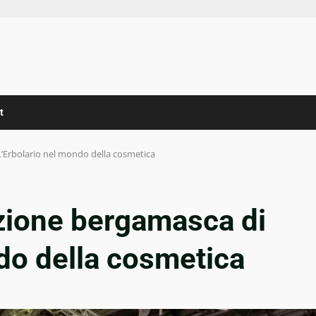
t
L’Erbolario nel mondo della cosmetica
izione bergamasca di
do della cosmetica