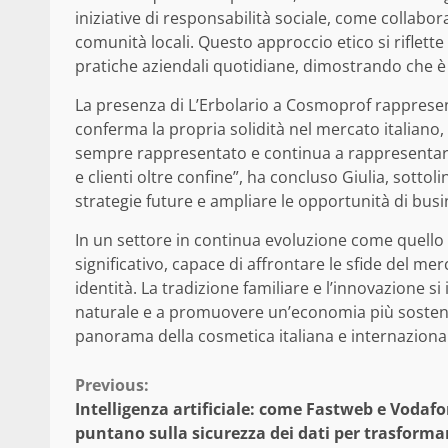
iniziative di responsabilità sociale, come collabo
comunità locali. Questo approccio etico si riflette
pratiche aziendali quotidiane, dimostrando che è
La presenza di L’Erbolario a Cosmoprof rapprese
conferma la propria solidità nel mercato italiano
sempre rappresentato e continua a rappresentare 
e clienti oltre confine”, ha concluso Giulia, sotto
strategie future e ampliare le opportunità di busi
In un settore in continua evoluzione come quello 
significativo, capace di affrontare le sfide del me
identità. La tradizione familiare e l’innovazione s
naturale e a promuovere un’economia più sosteni
panorama della cosmetica italiana e internaziona
Continue
Previous:
Intelligenza artificiale: come Fastweb e Vodaf
Reading
puntano sulla sicurezza dei dati per trasformar