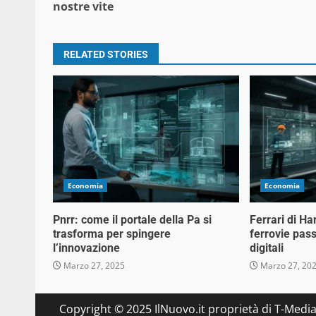
nostre vite
RELATED STORIES
Economia
Economia
Pnrr: come il portale della Pa si
Ferrari di Ha
trasforma per spingere
ferrovie pass
l’innovazione
digitali
Marzo 27, 2025
Marzo 27, 20
Copyright © 2025 IlNuovo.it proprietà di T-Media