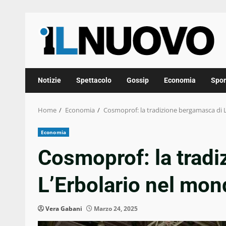
Skip
to
content
Notizie
Spettacolo
Gossip
Economia
Spor
Home
Economia
Cosmoprof: la tradizione bergamasca di 
Economia
Cosmoprof: la trad
L’Erbolario nel mon
Vera Gabani
Marzo 24, 2025