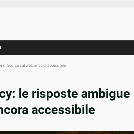
t
e di Scorza sul web ancora accessibile
cy: le risposte ambigue
ncora accessibile