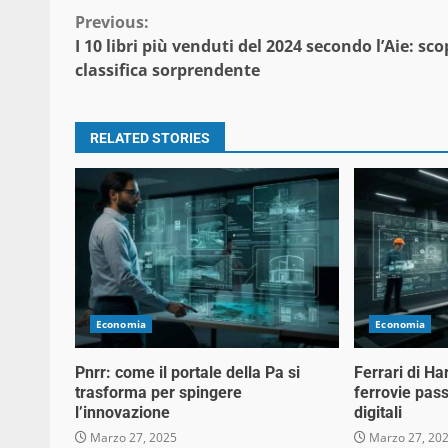
Continue
Previous:
I 10 libri più venduti del 2024 secondo l’Aie: sco
Reading
classifica sorprendente
RELATED STORIES
Economia
Economia
Pnrr: come il portale della Pa si
Ferrari di Ha
trasforma per spingere
ferrovie pass
l’innovazione
digitali
Marzo 27, 2025
Marzo 27, 20