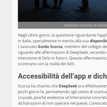
DeepSeek e la privacy: le rispos
Negli ultimi giorni, la questione riguardante l’app
in Italia, specialmente in merito alla sua
disponibi
L’avvocato
Guido Scorza
, membro del collegio de
riguardo alle affermazioni di DeepSeek, secondo 
intenzione di farlo in futuro. Queste affermazioni
scontrano con la realtà dei fatti.
Accessibilità dell’app e dic
Scorza ha chiarito che
DeepSeek
era effettivament
pochi giorni fa, permettendo agli utenti di scaricar
cruciale, poiché evidenzia un’interazione concreta
dichiarazioni di non operare nel paese. L’avvoca