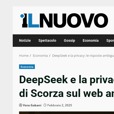
Skip
to
content
Notizie
Spettacolo
Gossip
Economia
Spor
Home
Economia
DeepSeek e la privacy: le risposte ambigu
Economia
DeepSeek e la priva
di Scorza sul web a
Vera Gabani
Febbraio 2, 2025