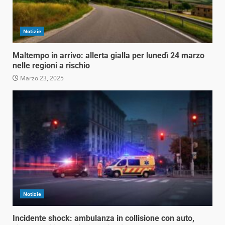
Notizie
Maltempo in arrivo: allerta gialla per lunedì 24 marzo
nelle regioni a rischio
Marzo 23, 2025
Notizie
Incidente shock: ambulanza in collisione con auto,