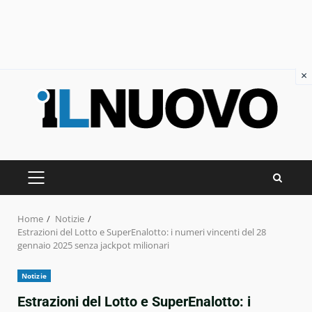
×
Skip
to
content
PRIMARY
MENU
Home
Notizie
Estrazioni del Lotto e SuperEnalotto: i numeri vincenti del 28
gennaio 2025 senza jackpot milionari
Notizie
Estrazioni del Lotto e SuperEnalotto: i