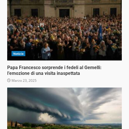
Notizie
Papa Francesco sorprende i fedeli al Gemelli:
l’emozione di una visita inaspettata
Marzo 23, 2025