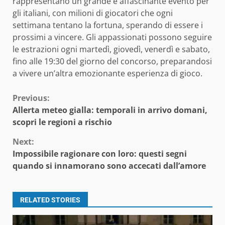
rappresentano un grande e affascinante evento per
gli italiani, con milioni di giocatori che ogni
settimana tentano la fortuna, sperando di essere i
prossimi a vincere. Gli appassionati possono seguire
le estrazioni ogni martedì, giovedì, venerdì e sabato,
fino alle 19:30 del giorno del concorso, preparandosi
a vivere un’altra emozionante esperienza di gioco.
Continue
Previous:
Allerta meteo gialla: temporali in arrivo domani,
Reading
scopri le regioni a rischio
Next:
Impossibile ragionare con loro: questi segni
quando si innamorano sono accecati dall’amore
RELATED STORIES