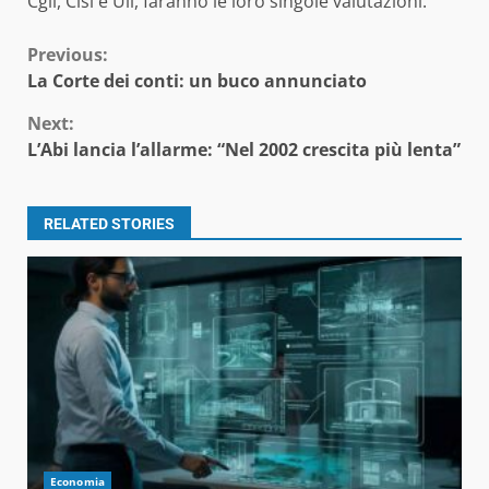
Cgil, Cisl e Uil, faranno le loro singole valutazioni.
Continue
Previous:
La Corte dei conti: un buco annunciato
Reading
Next:
L’Abi lancia l’allarme: “Nel 2002 crescita più lenta”
RELATED STORIES
Economia