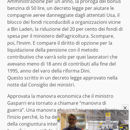
Amministrazione per un anno, la proroga del bonus
benzina di 50 lire, un decreto legge per aiutare le
compagnie aeree danneggiate dagli attentati Usa, il
blocco dei fondi riconducibili a organizzazioni vicine
a Bin Laden, la riduzione del 20 per cento dei fondi di
spesa per il ministero dell’agricoltura. Scompare,
poi, l’Invim. E compare il diritto di opzione per la
liquidazione della pensione con il metodo
contributivo che varrà solo per quei lavoratori che
avevano meno di 18 anni di contributi alla fine del
1995, anno del varo della riforma Dini.
Questo scritto in un decreto legge approvato nella
notte dal Consiglio dei ministri.
Approvata la manovra economica che il ministro
Gasparri era tornato a chiamare “manovra di
guerra”. Una manovra che sembra essere soltanto
l’inizio perché, lo ha detto Tremonti, le incognite
della congiuntura internazionale possono portare