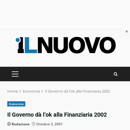
×
Skip
to
content
PRIMARY
MENU
Home
Economia
Il Governo dà l’ok alla Finanziaria 2002
Economia
Il Governo dà l’ok alla Finanziaria 2002
Redazione
Ottobre 3, 2001