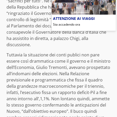
“sacrifici per tutti”. Ne è consapevole il presidente
della Repubblica che ha visto in anticipo il testo e ha
“ringraziato il Governo” facendo sapere che dopo il
ATTENZIONE AI VIAGGI
controllo di legitimità “autorizzerà la presentazione
Sta accadendo ora
al Parlamento dei documenti di bilancio”. Ne è
consapevole il Governatore della Banca d’Italia che
ha assistito in diretta, a palazzo Chigi, alla
discussione.
Tuttavia la situazione dei conti publici non pare
essere così drammatica come il governo e il ministro
dell’Economia, Giulio Tremonti, avevano prospettato
all’indomani delle elezioni. Nella Relazione
previsionale e programmatica che fissa il quadro
della grandezze macroeconomiche per il triennio,
infatti, l’esecutivo fissa un rapporto deficit-Pil a fine
anno intorno all’,1,1%. Non lontano quindi, ammette
lo stesso governo confermando le anticpazioni del
Nuovo, “dall’obiettivo europeo”. Il buco quindi