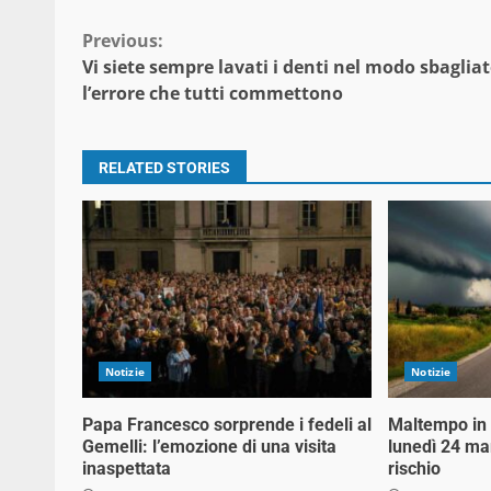
Continue
Previous:
Vi siete sempre lavati i denti nel modo sbagliat
Reading
l’errore che tutti commettono
RELATED STORIES
Notizie
Notizie
Papa Francesco sorprende i fedeli al
Maltempo in a
Gemelli: l’emozione di una visita
lunedì 24 mar
inaspettata
rischio