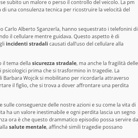
se subito un malore o perso il controllo del veicolo. La pm
 di una consulenza tecnica per ricostruire la velocità del
tano Carlo Alberto Sganzerla, hanno sequestrato i telefonini di
do il cellulare mentre guidava. Questo aspetto è di
gli
incidenti stradali
causati dall’uso del cellulare alla
o il tema della
sicurezza stradale
, ma anche la fragilità delle
 psicologici prima che si trasformino in tragedie. La
 di Barbara Wojcik si mobilitano per ricordarla attraverso
rtare il figlio, che si trova a dover affrontare una perdita
 sulle conseguenze delle nostre azioni e su come la vita di
a ha un valore inestimabile e ogni perdita lascia un segno
nza ora è che questo drammatico episodio possa servire d
alla
salute mentale
, affinché simili tragedie possano