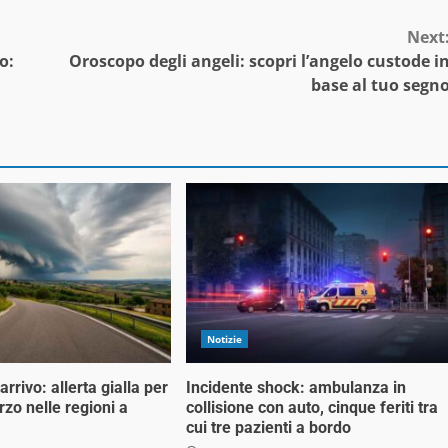
Next
o:
Oroscopo degli angeli: scopri l’angelo custode i
base al tuo segn
Notizie
rrivo: allerta gialla per
Incidente shock: ambulanza in
zo nelle regioni a
collisione con auto, cinque feriti tra
cui tre pazienti a bordo