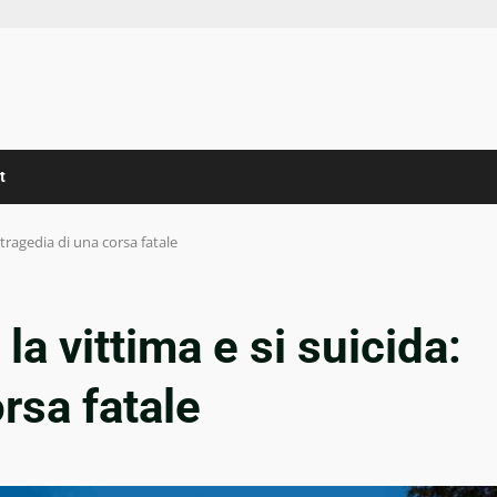
t
 tragedia di una corsa fatale
la vittima e si suicida:
orsa fatale