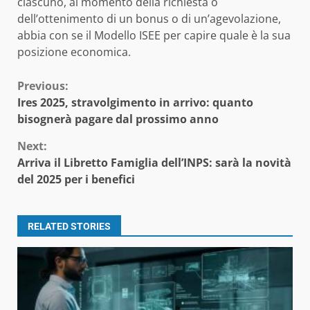
ciascuno, al momento della richiesta o
dell’ottenimento di un bonus o di un’agevolazione,
abbia con se il Modello ISEE per capire quale è la sua
posizione economica.
Continue
Previous:
Ires 2025, stravolgimento in arrivo: quanto
Reading
bisognerà pagare dal prossimo anno
Next:
Arriva il Libretto Famiglia dell’INPS: sarà la novità
del 2025 per i benefici
RELATED STORIES