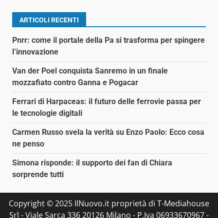
ARTICOLI RECENTI
Pnrr: come il portale della Pa si trasforma per spingere
l’innovazione
Van der Poel conquista Sanremo in un finale
mozzafiato contro Ganna e Pogacar
Ferrari di Harpaceas: il futuro delle ferrovie passa per
le tecnologie digitali
Carmen Russo svela la verità su Enzo Paolo: Ecco cosa
ne penso
Simona risponde: il supporto dei fan di Chiara
sorprende tutti
Copyright © 2025 IlNuovo.it proprietà di T-Mediahouse
Srl - Viale Sarca 336 20126 Milano - P.Iva 06933670967 -