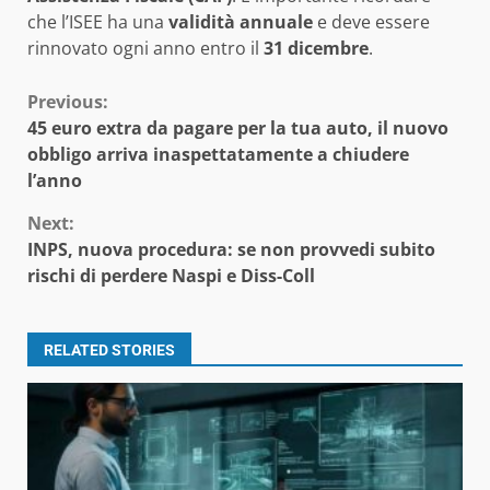
che l’ISEE ha una
validità annuale
e deve essere
rinnovato ogni anno entro il
31 dicembre
.
Continue
Previous:
45 euro extra da pagare per la tua auto, il nuovo
Reading
obbligo arriva inaspettatamente a chiudere
l’anno
Next:
INPS, nuova procedura: se non provvedi subito
rischi di perdere Naspi e Diss-Coll
RELATED STORIES