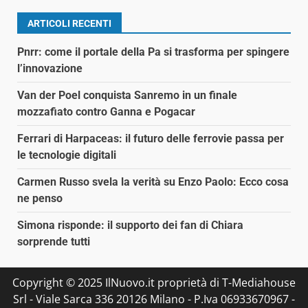
ARTICOLI RECENTI
Pnrr: come il portale della Pa si trasforma per spingere
l’innovazione
Van der Poel conquista Sanremo in un finale
mozzafiato contro Ganna e Pogacar
Ferrari di Harpaceas: il futuro delle ferrovie passa per
le tecnologie digitali
Carmen Russo svela la verità su Enzo Paolo: Ecco cosa
ne penso
Simona risponde: il supporto dei fan di Chiara
sorprende tutti
Copyright © 2025 IlNuovo.it proprietà di T-Mediahouse
Srl - Viale Sarca 336 20126 Milano - P.Iva 06933670967 -