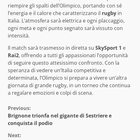
riempire gli spalti dell’Olimpico, portando con sé
l’energia e il calore che caratterizzano il
rugby
in
Italia. L’atmosfera sarà elettrica e ogni placcaggio,
ogni meta e ogni punto segnato sarà vissuto con
intensità.
Il match sarà trasmesso in diretta su
SkySport 1
e
Rai2
, offrendo a tutti gli appassionati l’opportunità
di seguire questo attesissimo confronto. Con la
speranza di vedere un’Italia competitiva e
determinata, l’Olimpico si prepara a vivere un’altra
giornata di grande rugby, in un torneo che continua
a regalare emozioni e colpi di scena.
Continue
Previous:
Brignone trionfa nel gigante di Sestriere e
Reading
conquista il podio
Next: