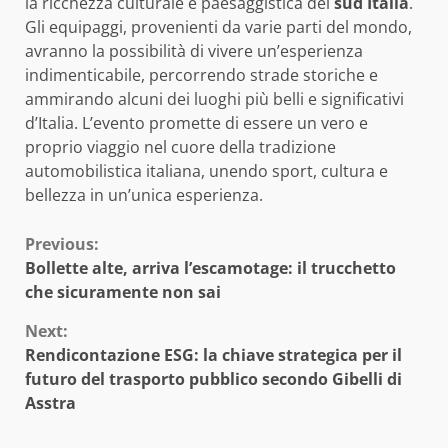
la ricchezza culturale e paesaggistica del
sud Italia
.
Gli equipaggi, provenienti da varie parti del mondo,
avranno la possibilità di vivere un’esperienza
indimenticabile, percorrendo strade storiche e
ammirando alcuni dei luoghi più belli e significativi
d’Italia. L’evento promette di essere un vero e
proprio viaggio nel cuore della tradizione
automobilistica italiana, unendo sport, cultura e
bellezza in un’unica esperienza.
Continue
Previous:
Bollette alte, arriva l’escamotage: il trucchetto
Reading
che sicuramente non sai
Next:
Rendicontazione ESG: la chiave strategica per il
futuro del trasporto pubblico secondo Gibelli di
Asstra