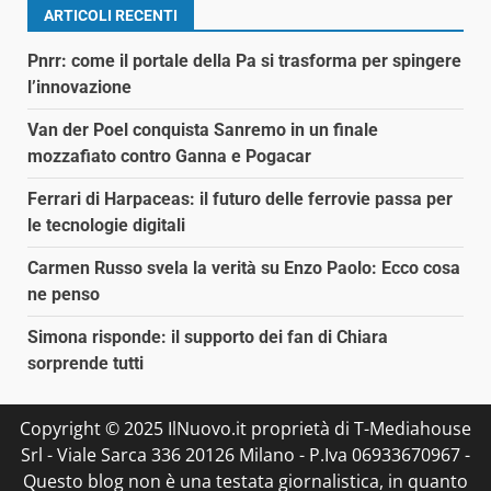
ARTICOLI RECENTI
Pnrr: come il portale della Pa si trasforma per spingere
l’innovazione
Van der Poel conquista Sanremo in un finale
mozzafiato contro Ganna e Pogacar
Ferrari di Harpaceas: il futuro delle ferrovie passa per
le tecnologie digitali
Carmen Russo svela la verità su Enzo Paolo: Ecco cosa
ne penso
Simona risponde: il supporto dei fan di Chiara
sorprende tutti
Copyright © 2025 IlNuovo.it proprietà di T-Mediahouse
Srl - Viale Sarca 336 20126 Milano - P.Iva 06933670967 -
Questo blog non è una testata giornalistica, in quanto