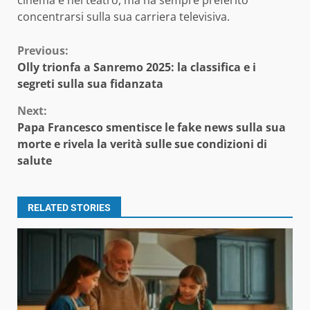
cinema e nel teatro, ma ha sempre preferito
concentrarsi sulla sua carriera televisiva.
Continue
Previous:
Olly trionfa a Sanremo 2025: la classifica e i
Reading
segreti sulla sua fidanzata
Next:
Papa Francesco smentisce le fake news sulla sua
morte e rivela la verità sulle sue condizioni di
salute
RELATED STORIES