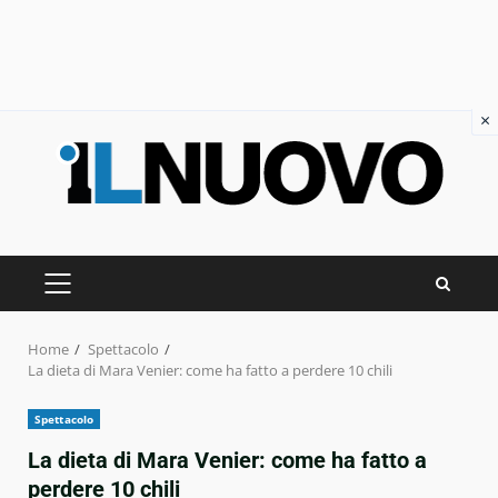
×
Skip
to
content
PRIMARY
MENU
Home
Spettacolo
La dieta di Mara Venier: come ha fatto a perdere 10 chili
Spettacolo
La dieta di Mara Venier: come ha fatto a
perdere 10 chili