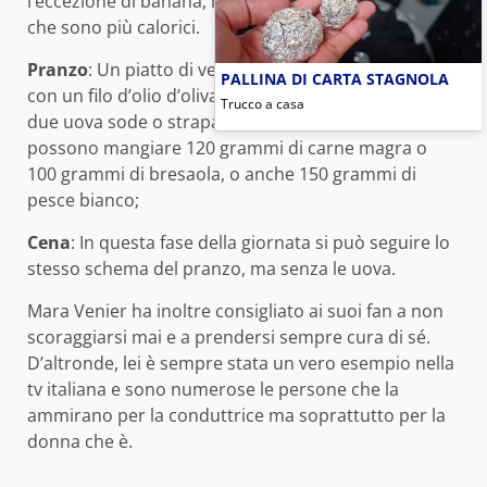
l’eccezione di banana, melone, anguria, fichi o uva,
che sono più calorici.
Pranzo
: Un piatto di verdure grigliate o al vapore,
PALLINA DI CARTA STAGNOLA
con un filo d’olio d’oliva a crudo, accompagnato da
Trucco a casa
due uova sode o strapazzate. In alternativa, si
possono mangiare 120 grammi di carne magra o
100 grammi di bresaola, o anche 150 grammi di
pesce bianco;
Cena
: In questa fase della giornata si può seguire lo
stesso schema del pranzo, ma senza le uova.
Mara Venier ha inoltre consigliato ai suoi fan a non
scoraggiarsi mai e a prendersi sempre cura di sé.
D’altronde, lei è sempre stata un vero esempio nella
tv italiana e sono numerose le persone che la
ammirano per la conduttrice ma soprattutto per la
donna che è.