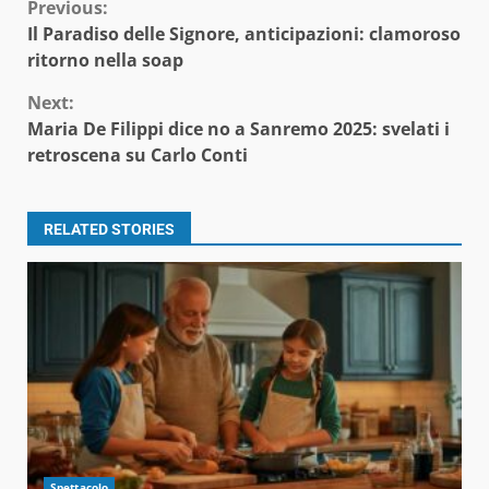
Continue
Previous:
Il Paradiso delle Signore, anticipazioni: clamoroso
Reading
ritorno nella soap
Next:
Maria De Filippi dice no a Sanremo 2025: svelati i
retroscena su Carlo Conti
RELATED STORIES
Spettacolo