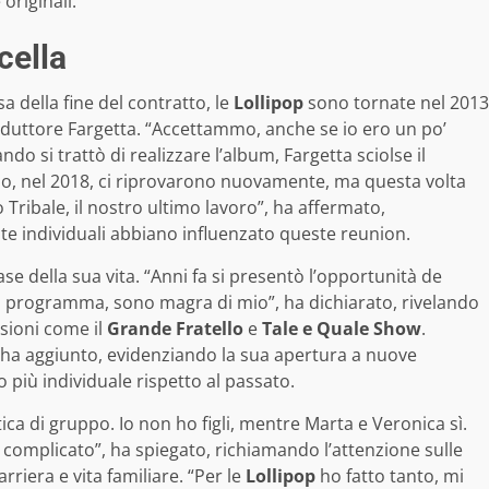
originali.
cella
 della fine del contratto, le
Lollipop
sono tornate nel 2013
duttore Fargetta. “Accettammo, anche se io ero un po’
o si trattò di realizzare l’album, Fargetta sciolse il
po, nel 2018, ci riprovarono nuovamente, ma questa volta
ibale, il nostro ultimo lavoro”, ha affermato,
te individuali abbiano influenzato queste reunion.
e della sua vita. “Anni fa si presentò l’opportunità de
l programma, sono magra di mio”, ha dichiarato, rivelando
ssioni come il
Grande Fratello
e
Tale e Quale Show
.
, ha aggiunto, evidenziando la sua apertura a nuove
iù individuale rispetto al passato.
ca di gruppo. Io non ho figli, mentre Marta e Veronica sì.
 complicato”, ha spiegato, richiamando l’attenzione sulle
riera e vita familiare. “Per le
Lollipop
ho fatto tanto, mi