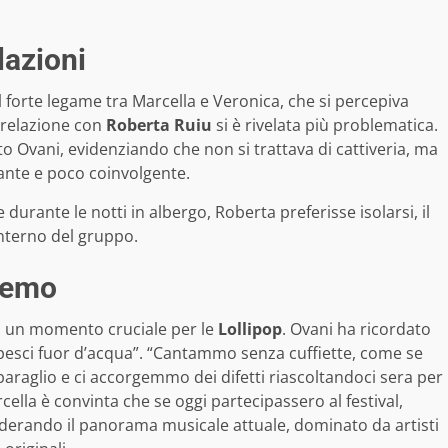
lazioni
l forte legame tra Marcella e Veronica, che si percepiva
 relazione con
Roberta Ruiu
si è rivelata più problematica.
o Ovani, evidenziando che non si trattava di cattiveria, ma
ante e poco coinvolgente.
e durante le notti in albergo, Roberta preferisse isolarsi, il
interno del gruppo.
nremo
o un momento cruciale per le
Lollipop
. Ovani ha ricordato
 pesci fuor d’acqua”. “Cantammo senza cuffiette, come se
araglio e ci accorgemmo dei difetti riascoltandoci sera per
cella è convinta che se oggi partecipassero al festival,
erando il panorama musicale attuale, dominato da artisti