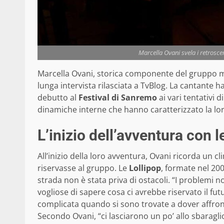
Marcella Ovani svela i retroscen
Marcella Ovani, storica componente del gruppo 
lunga intervista rilasciata a TvBlog. La cantante ha
debutto al
Festival di Sanremo
ai vari tentativi 
dinamiche interne che hanno caratterizzato la lo
L’inizio dell’avventura con l
All’inizio della loro avventura, Ovani ricorda un c
riservasse al gruppo. Le
Lollipop
, formate nel 2
strada non è stata priva di ostacoli. “I problem
vogliose di sapere cosa ci avrebbe riservato il futu
complicata quando si sono trovate a dover affro
Secondo Ovani, “ci lasciarono un po’ allo sbaraglio