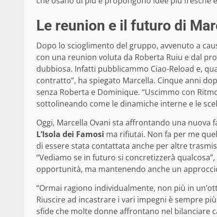
che osano di più e propongono idee più fresche e 
Le reunion e il futuro di Mar
Dopo lo scioglimento del gruppo, avvenuto a causa
con una reunion voluta da Roberta Ruiu e dal pro
dubbiosa. Infatti pubblicammo Ciao-Reload e, quand
contratto”, ha spiegato Marcella. Cinque anni do
senza Roberta e Dominique. “Uscimmo con Ritmo Tr
sottolineando come le dinamiche interne e le scel
Oggi, Marcella Ovani sta affrontando una nuova fas
L’Isola dei Famosi
ma rifiutai. Non fa per me que
di essere stata contattata anche per altre trasmi
“Vediamo se in futuro si concretizzerà qualcosa”
opportunità, ma mantenendo anche un approccio p
“Ormai ragiono individualmente, non più in un’otti
Riuscire ad incastrare i vari impegni è sempre più
sfide che molte donne affrontano nel bilanciare car