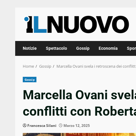
Skip
to
content
Notizie
Spettacolo
Gossip
Economia
Spor
Home
Gossip
Marcella Ovani svela i retroscena dei conflit
Gossip
Marcella Ovani svel
conflitti con Robert
Francesca Silani
Marzo 12, 2025