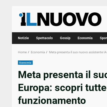
Skip
to
content
Notizie
Spettacolo
Gossip
Economia
Spor
Home
Economia
Meta presenta il suo nuovo assistente IA 
Economia
Meta presenta il su
Europa: scopri tutte 
funzionamento