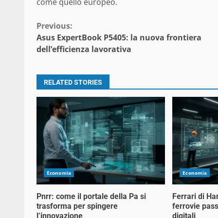
come quello europeo.
Continue
Previous:
Asus ExpertBook P5405: la nuova frontiera
Reading
dell’efficienza lavorativa
RELATED STORIES
Economia
Economia
Pnrr: come il portale della Pa si
Ferrari di Ha
trasforma per spingere
ferrovie pass
l’innovazione
digitali