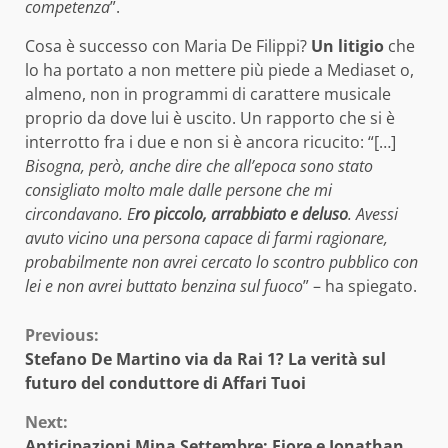
competenza
”.
Cosa è successo con Maria De Filippi?
Un litigio
che
lo ha portato a non mettere più piede a Mediaset o,
almeno, non in programmi di carattere musicale
proprio da dove lui è uscito. Un rapporto che si è
interrotto fra i due e non si è ancora ricucito: “[…]
Bisogna, però, anche dire che all’epoca sono stato
consigliato molto male dalle persone che mi
circondavano. E
ro piccolo, arrabbiato e deluso
. Avessi
avuto vicino una persona capace di farmi ragionare,
probabilmente non avrei cercato lo scontro pubblico con
lei e non avrei buttato benzina sul fuoco
” – ha spiegato.
Continue
Previous:
Stefano De Martino via da Rai 1? La verità sul
Reading
futuro del conduttore di Affari Tuoi
Next:
Anticipazioni Mina Settembre: Fiore e Jonathan