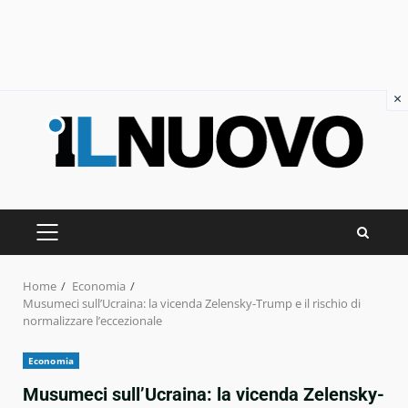
×
Skip
to
content
PRIMARY
MENU
Home
Economia
Musumeci sull’Ucraina: la vicenda Zelensky-Trump e il rischio di
normalizzare l’eccezionale
Economia
Musumeci sull’Ucraina: la vicenda Zelensky-