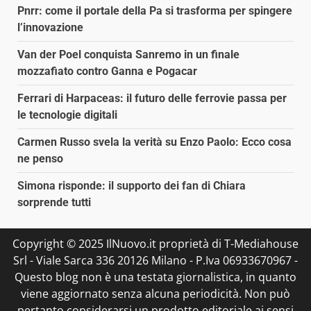
Pnrr: come il portale della Pa si trasforma per spingere
l’innovazione
Van der Poel conquista Sanremo in un finale
mozzafiato contro Ganna e Pogacar
Ferrari di Harpaceas: il futuro delle ferrovie passa per
le tecnologie digitali
Carmen Russo svela la verità su Enzo Paolo: Ecco cosa
ne penso
Simona risponde: il supporto dei fan di Chiara
sorprende tutti
Copyright © 2025 IlNuovo.it proprietà di T-Mediahouse
Srl - Viale Sarca 336 20126 Milano - P.Iva 06933670967 -
Questo blog non è una testata giornalistica, in quanto
viene aggiornato senza alcuna periodicità. Non può
pertanto considerarsi un prodotto editoriale ai sensi