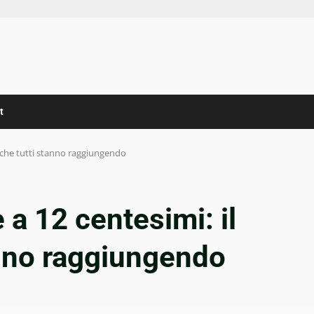
t
e che tutti stanno raggiungendo
 a 12 centesimi: il
anno raggiungendo