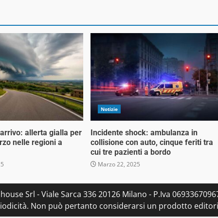
Notizie
rrivo: allerta gialla per
Incidente shock: ambulanza in
zo nelle regioni a
collisione con auto, cinque feriti tra
cui tre pazienti a bordo
25
Marzo 22, 2025
house Srl - Viale Sarca 336 20126 Milano - P.Iva 06933670967 
dicità. Non può pertanto considerarsi un prodotto editorial