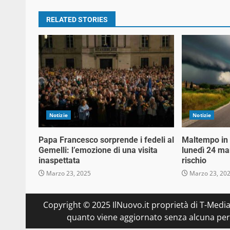
RELATED STORIES
Notizie
Notizie
Papa Francesco sorprende i fedeli al
Maltempo in a
Gemelli: l’emozione di una visita
lunedì 24 mar
inaspettata
rischio
Marzo 23, 2025
Marzo 23, 20
Copyright © 2025 IlNuovo.it proprietà di T-Media
quanto viene aggiornato senza alcuna perio