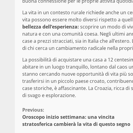
buona connessione per le proprie attività quotidi
La vita in un contesto rurale richiede anche un cer
vita possono essere molto diversi rispetto a quell
bellezza dell’esperienza:
scoprire un modo di vive
natura e con una comunità coesa. Negli ultimi anni
case a prezzi stracciati, sia in Italia che all’ester
di chi cerca un cambiamento radicale nella propri
La possibilità di acquistare una casa a 12 centes
abitare in un luogo tranquillo, lontano dal caos 
stanno cercando nuove opportunità di vita più soste
trasferirsi in un piccolo paese croato, contribuen
case storiche, è affascinante. La Croazia, ricca di 
di svago e esplorazione.
Continue
Previous:
Oroscopo inizio settimana: una vincita
Reading
stratosferica cambierà la vita di questo segno