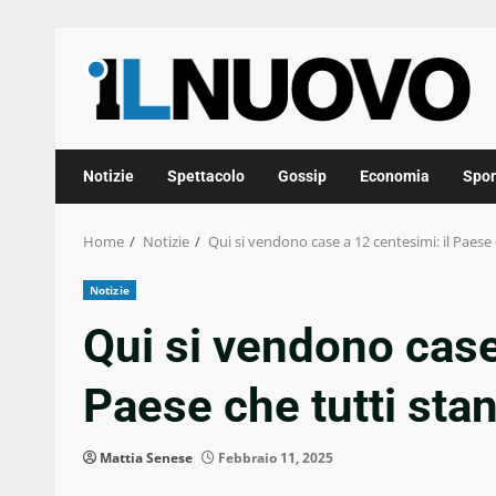
Skip
to
content
Notizie
Spettacolo
Gossip
Economia
Spor
Home
Notizie
Qui si vendono case a 12 centesimi: il Paes
Notizie
Qui si vendono case
Paese che tutti st
Mattia Senese
Febbraio 11, 2025