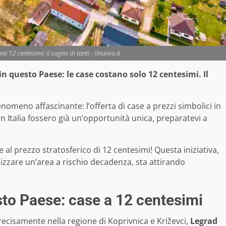
o 12 centesimi: il sogno di tanti - Ilnuovo.it
n questo Paese: le case costano solo 12 centesimi. Il
nomeno affascinante: l’offerta di case a prezzi simbolici in
in Italia fossero già un’opportunità unica, preparatevi a
 al prezzo stratosferico di 12 centesimi! Questa iniziativa,
lizzare un’area a rischio decadenza, sta attirando
esto Paese: case a 12 centesimi
precisamente nella regione di Koprivnica e Križevci,
Legrad