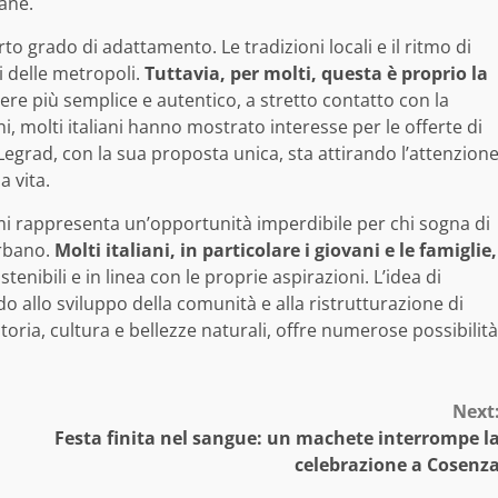
ane.
to grado di adattamento. Le tradizioni locali e il ritmo di
i delle metropoli.
Tuttavia, per molti, questa è proprio la
re più semplice e autentico, a stretto contatto con la
, molti italiani hanno mostrato interesse per le offerte di
o. Legrad, con la sua proposta unica, sta attirando l’attenzion
a vita.
imi rappresenta un’opportunità imperdibile per chi sogna di
urbano.
Molti italiani, in particolare i giovani e le famiglie,
nibili e in linea con le proprie aspirazioni. L’idea di
do allo sviluppo della comunità e alla ristrutturazione di
storia, cultura e bellezze naturali, offre numerose possibilità
Next
Festa finita nel sangue: un machete interrompe l
celebrazione a Cosenz