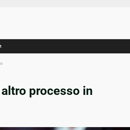
t
lo
 altro processo in