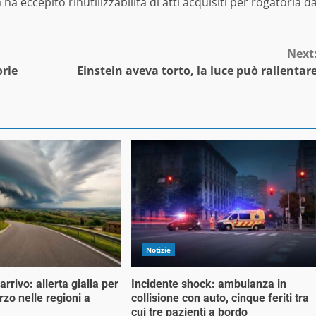
ha eccepito l’inutilizzabilità di atti acquisiti per rogatoria d
Next
orie
Einstein aveva torto, la luce può rallentar
Notizie
rrivo: allerta gialla per
Incidente shock: ambulanza in
zo nelle regioni a
collisione con auto, cinque feriti tra
cui tre pazienti a bordo