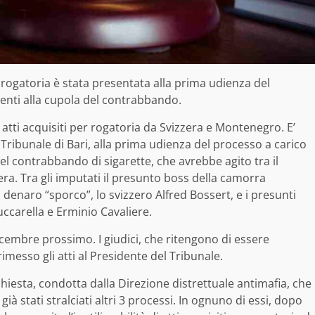
per rogatoria è stata presentata alla prima udienza del
enti alla cupola del contrabbando.
i atti acquisiti per rogatoria da Svizzera e Montenegro. E’
Tribunale di Bari, alla prima udienza del processo a carico
l contrabbando di sigarette, che avrebbe agito tra il
era. Tra gli imputati il presunto boss della camorra
denaro “sporco”, lo svizzero Alfred Bossert, e i presunti
ccarella e Erminio Cavaliere.
icembre prossimo. I giudici, che ritengono di essere
messo gli atti al Presidente del Tribunale.
hiesta, condotta dalla Direzione distrettuale antimafia, che
à stati stralciati altri 3 processi. In ognuno di essi, dopo