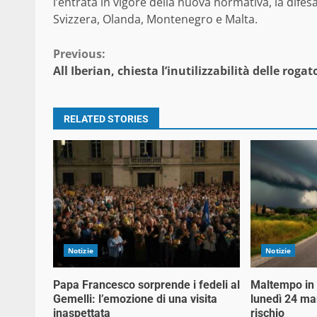
l’entrata in vigore della nuova normativa, la difesa 
Svizzera, Olanda, Montenegro e Malta.
Continue
Previous:
All Iberian, chiesta l’inutilizzabilità delle rogat
Reading
RELATED STORIES
Notizie
Notizie
Papa Francesco sorprende i fedeli al
Maltempo in a
Gemelli: l’emozione di una visita
lunedì 24 mar
inaspettata
rischio