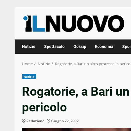
Skip
to
content
Notizie
Spettacolo
Gossip
Economia
Spor
Home
Notizie
Rogatorie, a Bari un altro processo in perico
Notizie
Rogatorie, a Bari un
pericolo
Redazione
Giugno 22, 2002