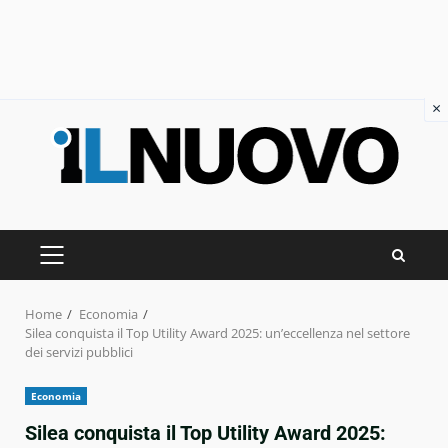
×
Skip
to
content
PRIMARY
MENU
Home
Economia
Silea conquista il Top Utility Award 2025: un’eccellenza nel settore
dei servizi pubblici
Economia
Silea conquista il Top Utility Award 2025: