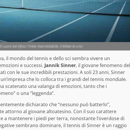
uore dei tifosi: l'Inter inarrestabile, il Milan in crisi
a, il mondo del tennis e dello sci sembra vivere un
 emozioni e successi.
Jannik Sinner
, il giovane fenomeno de
ti con le sue incredibili prestazioni. A soli 23 anni, Sinner
, un’impresa che lo colloca tra i grandi del tennis mondiale.
a scatenato una valanga di emozioni, tanto che i
nomeno” o una “leggenda”.
recentemente dichiarato che “nessuno può batterlo”,
e attorno al giovane altoatesino. Con il suo carattere
ce a mantenere i piedi per terra, nonostante l’overdose di
 negative sembrano dominare, il tennis di Sinner è un raggio