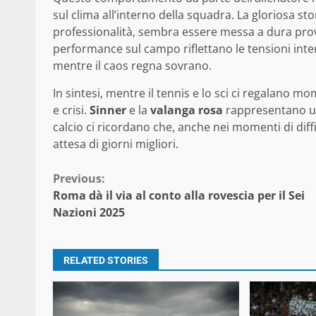
sul clima all’interno della squadra. La gloriosa st
professionalità, sembra essere messa a dura prova
performance sul campo riflettano le tensioni intern
mentre il caos regna sovrano.
In sintesi, mentre il tennis e lo sci ci regalano mome
e crisi.
Sinner
e la
valanga rosa
rappresentano una
calcio ci ricordano che, anche nei momenti di diffic
attesa di giorni migliori.
Continue
Previous:
Roma dà il via al conto alla rovescia per il Sei
Reading
Nazioni 2025
RELATED STORIES