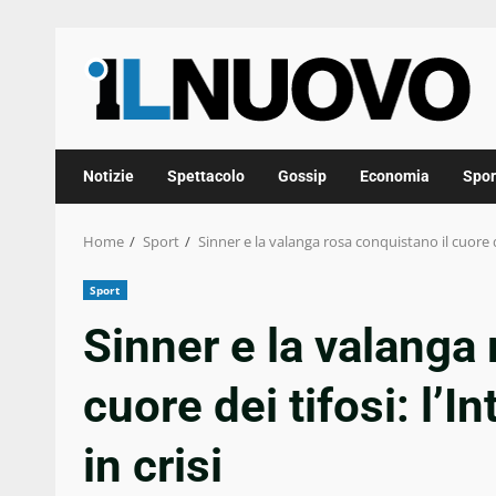
Skip
to
content
Notizie
Spettacolo
Gossip
Economia
Spor
Home
Sport
Sinner e la valanga rosa conquistano il cuore dei 
Sport
Sinner e la valanga 
cuore dei tifosi: l’In
in crisi