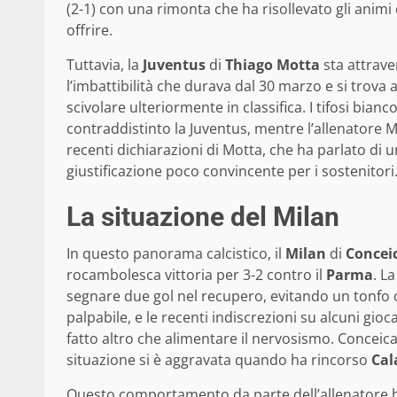
(2-1) con una rimonta che ha risollevato gli anim
offrire.
Tuttavia, la
Juventus
di
Thiago Motta
sta attrave
l’imbattibilità che durava dal 30 marzo e si trova 
scivolare ulteriormente in classifica. I tifosi bian
contraddistinto la Juventus, mentre l’allenatore M
recenti dichiarazioni di Motta, che ha parlato di 
giustificazione poco convincente per i sostenitori
La situazione del Milan
In questo panorama calcistico, il
Milan
di
Concei
rocambolesca vittoria per 3-2 contro il
Parma
. L
segnare due gol nel recupero, evitando un tonfo c
palpabile, e le recenti indiscrezioni su alcuni gio
fatto altro che alimentare il nervosismo. Conceica
situazione si è aggravata quando ha rincorso
Cal
Questo comportamento da parte dell’allenatore ha 