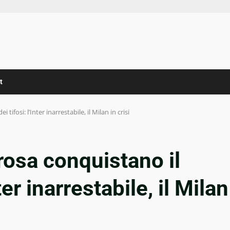
t
tifosi: l’Inter inarrestabile, il Milan in crisi
rosa conquistano il
ter inarrestabile, il Milan