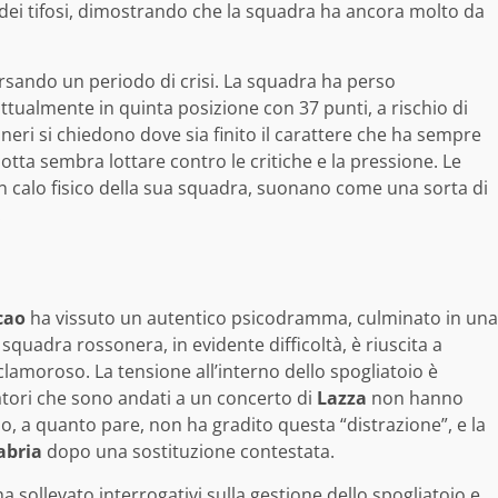
i dei tifosi, dimostrando che la squadra ha ancora molto da
rsando un periodo di crisi. La squadra ha perso
attualmente in quinta posizione con 37 punti, a rischio di
coneri si chiedono dove sia finito il carattere che ha sempre
otta sembra lottare contro le critiche e la pressione. Le
un calo fisico della sua squadra, suonano come una sorta di
.
cao
ha vissuto un autentico psicodramma, culminato in una
a squadra rossonera, in evidente difficoltà, è riuscita a
lamoroso. La tensione all’interno dello spogliatoio è
catori che sono andati a un concerto di
Lazza
non hanno
o, a quanto pare, non ha gradito questa “distrazione”, e la
abria
dopo una sostituzione contestata.
sollevato interrogativi sulla gestione dello spogliatoio e