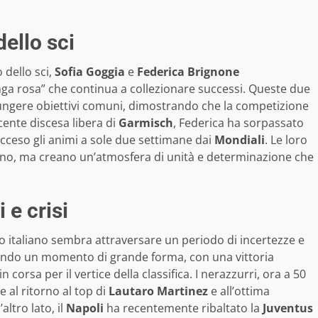
ello sci
 dello sci,
Sofia Goggia
e
Federica Brignone
ga rosa” che continua a collezionare successi. Queste due
giungere obiettivi comuni, dimostrando che la competizione
cente discesa libera di
Garmisch
, Federica ha sorpassato
acceso gli animi a sole due settimane dai
Mondiali
. Le loro
liano, ma creano un’atmosfera di unità e determinazione che
 e crisi
cio italiano sembra attraversare un periodo di incertezze e
endo un momento di grande forma, con una vittoria
n corsa per il vertice della classifica. I nerazzurri, ora a 50
 al ritorno al top di
Lautaro Martinez
e all’ottima
altro lato, il
Napoli
ha recentemente ribaltato la
Juventus