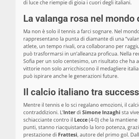
di luce che riempie di gioia i cuori degli italiani.
La valanga rosa nel mondo d
Ma non è solo il tennis a farci sognare. Nel mondo
rappresentano la punta di diamante di una “valan
atlete, un tempo rivali, ora collaborano per rag
può trasformarsi in un’alleanza proficua. Nella re
Sofia per un solo centesimo, un risultato che ha 
vittorie non solo arricchiscono il medagliere ita
può ispirare anche le generazioni future.
Il calcio italiano tra successi
Mentre il tennis e lo sci regalano emozioni, il cal
contraddizioni. L’
Inter
di
Simone Inzaghi
sta viv
schiacciante contro il
Lecce
(4-0) che la mantiene i
punti, stanno riacquistando la loro potenza, grazie
prestazione di
Frattesi
, autore del primo gol. Dall’