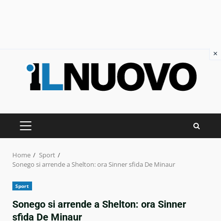
×
Skip
to
content
PRIMARY
MENU
Home
Sport
Sonego si arrende a Shelton: ora Sinner sfida De Minaur
Sport
Sonego si arrende a Shelton: ora Sinner
sfida De Minaur