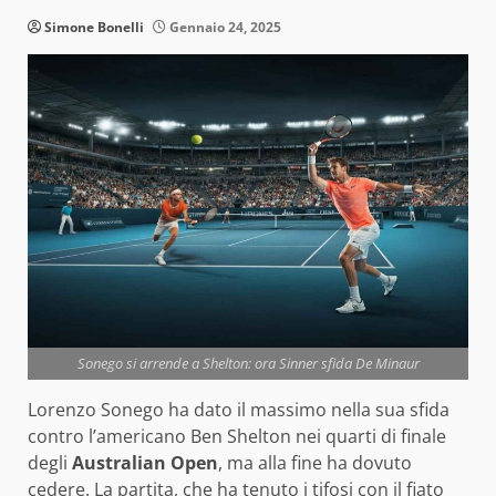
Simone Bonelli
Gennaio 24, 2025
Sonego si arrende a Shelton: ora Sinner sfida De Minaur
Lorenzo Sonego ha dato il massimo nella sua sfida
contro l’americano Ben Shelton nei quarti di finale
degli
Australian Open
, ma alla fine ha dovuto
cedere. La partita, che ha tenuto i tifosi con il fiato