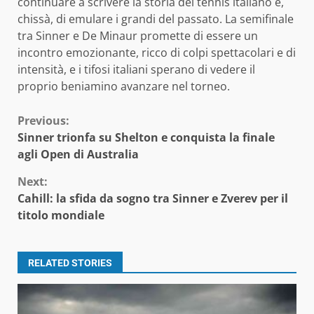
continuare a scrivere la storia del tennis italiano e,
chissà, di emulare i grandi del passato. La semifinale
tra Sinner e De Minaur promette di essere un
incontro emozionante, ricco di colpi spettacolari e di
intensità, e i tifosi italiani sperano di vedere il
proprio beniamino avanzare nel torneo.
Continue
Previous:
Sinner trionfa su Shelton e conquista la finale
Reading
agli Open di Australia
Next:
Cahill: la sfida da sogno tra Sinner e Zverev per il
titolo mondiale
RELATED STORIES