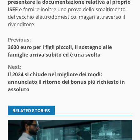
presentare la documentazione relativa al proprio
ISEE
e fornire inoltre una prova dello smaltimento
del vecchio elettrodomestico, magari attraverso il
rivenditore.
Continue
Previous:
3600 euro per i figli piccoli, il sostegno alle
Reading
famiglie arriva subito ed è una svolta
Next:
Il 2024 si chiude nel migliore dei modi:
annunciato il ritorno del bonus più richiesto in
assoluto
RELATED STORIES