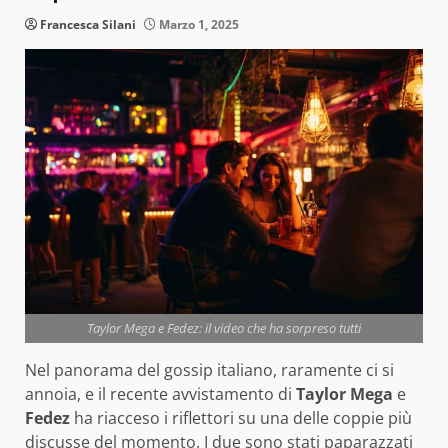
Francesca Silani
Marzo 1, 2025
Taylor Mega e Fedez: il video che ha sorpreso tutti
Nel panorama del gossip italiano, raramente ci si
annoia, e il recente avvistamento di
Taylor Mega
e
Fedez
ha riacceso i riflettori su una delle coppie più
discusse del momento. I due sono stati paparazzati