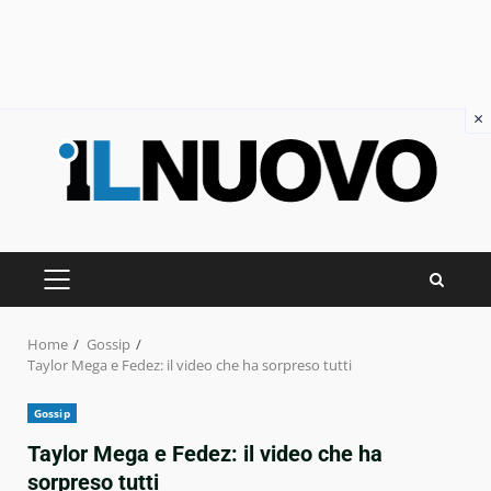
×
Skip
to
content
PRIMARY
MENU
Home
Gossip
Taylor Mega e Fedez: il video che ha sorpreso tutti
Gossip
Taylor Mega e Fedez: il video che ha
sorpreso tutti