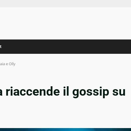
t
aia e Olly
a riaccende il gossip su