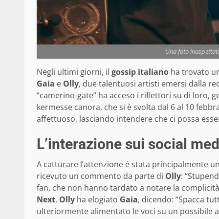
Una foto inaspettata
Negli ultimi giorni, il
gossip italiano
ha trovato un
Gaia
e
Olly
, due talentuosi artisti emersi dalla r
“camerino-gate” ha acceso i riflettori su di loro, 
kermesse canora, che si è svolta dal 6 al 10 febbr
affettuoso, lasciando intendere che ci possa esse
L’interazione sui social med
A catturare l’attenzione è stata principalmente u
ricevuto un commento da parte di
Olly
: “Stupend
fan, che non hanno tardato a notare la complicità t
Next
,
Olly
ha elogiato
Gaia
, dicendo: “Spacca tut
ulteriormente alimentato le voci su un possibile