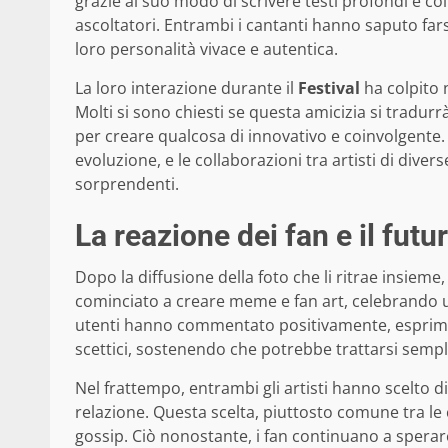
grazie al suo modo di scrivere testi profondi e 
ascoltatori. Entrambi i cantanti hanno saputo fars
loro personalità vivace e autentica.
La loro interazione durante il
Festival
ha colpito n
Molti si sono chiesti se questa amicizia si tradurr
per creare qualcosa di innovativo e coinvolgente. I
evoluzione, e le collaborazioni tra artisti di diver
sorprendenti.
La reazione dei fan e il futu
Dopo la diffusione della foto che li ritrae insieme,
cominciato a creare meme e fan art, celebrando u
utenti hanno commentato positivamente, esprimend
scettici, sostenendo che potrebbe trattarsi sempl
Nel frattempo, entrambi gli artisti hanno scelto 
relazione. Questa scelta, piuttosto comune tra le 
gossip. Ciò nonostante, i fan continuano a sperar