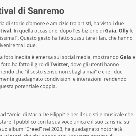
tival di Sanremo
a di storie d’amore e amicizie tra artisti, ha visto i due
tival
. In quella occasione, dopo l’esibizione di
Gaia
,
Olly
le
ssima!”. Questo gesto ha fatto sussultare i fan, che hanno
enire tra i due.
a foto inedita è emersa sui social media, mostrando
Gaia
e
a foto ha fatto il giro di
Twitter
, dove gli utenti hanno
ndo che “il sesto senso non sbaglia mai” e che i due
mente guadagnato condivisioni e interazioni, rendendo
 questa potenziale coppia.
d “Amici di Maria De Filippi” e per il suo stile musicale che
tare il pubblico con la sua voce unica e il suo carisma sul
l suo album “Creed” nel 2023, ha guadagnato notorietà