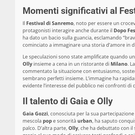
Momenti significativi al Fes
Il
Festival di Sanremo
, noto per essere un crocevi
protagonisti interagire anche durante il
Dopo Fes
ha dato un bacio sulla guancia, esclamando “bravi
cominciato a immaginare una storia d’amore in div
Le speculazioni sono state amplificate quando un
Olly
insieme a cena in un ristorante di
Milano
. L
commentato la situazione con entusiasmo, sostene
sembrano perfetti insieme. L’immagine ha rapida
evidente l’interesse del pubblico nei confronti di
Il talento di Gaia e Olly
Gaia Gozzi
, conosciuta per la sua partecipazione a
mescola
pop
e sonorità
urban
, ha saputo conquis
palco. D’altra parte,
Olly
, che ha debuttato con i