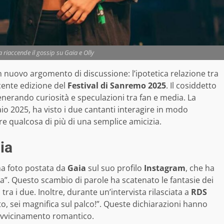
 riaccende il gossip su Gaia e Olly
 nuovo argomento di discussione: l’ipotetica relazione tra
ecente edizione del
Festival di Sanremo 2025
. Il cosiddetto
generando curiosità e speculazioni tra fan e media. La
aio 2025, ha visto i due cantanti interagire in modo
re qualcosa di più di una semplice amicizia.
ia
na foto postata da
Gaia
sul suo profilo
Instagram
, che ha
a”. Questo scambio di parole ha scatenato le fantasie dei
ra i due. Inoltre, durante un’intervista rilasciata a
RDS
to, sei magnifica sul palco!”. Queste dichiarazioni hanno
 avvicinamento romantico.