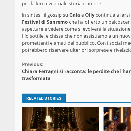
per la loro eventuale storia d’amore.
In sintesi, il gossip su
Gaia
e
Olly
continua a farsi s
Festival di Sanremo
che ha offerto un palcosceni
aspettare e vedere come si evolverà la situazione.
filo sottile, e chissà che non assistiamo a un nuov
promettenti e amati dal pubblico. Con i social me
potrebbero riservare ulteriori sorprese e rivelaz
Continue
Previous:
Chiara Ferragni si racconta: le perdite che l’h
Reading
trasformata
RELATED STORIES