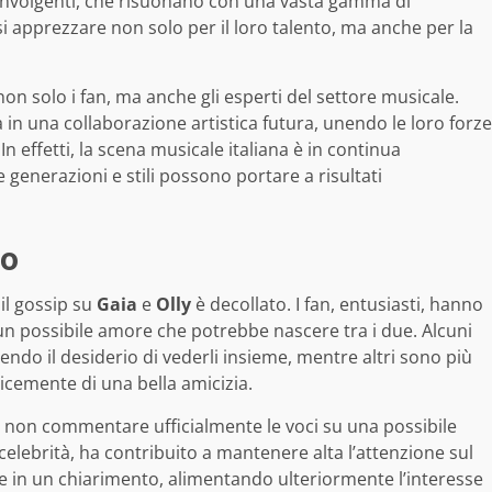
coinvolgenti, che risuonano con una vasta gamma di
i apprezzare non solo per il loro talento, ma anche per la
on solo i fan, ma anche gli esperti del settore musicale.
à in una collaborazione artistica futura, unendo le loro forze
n effetti, la scena musicale italiana è in continua
se generazioni e stili possono portare a risultati
ro
 il gossip su
Gaia
e
Olly
è decollato. I fan, entusiasti, hanno
n possibile amore che potrebbe nascere tra i due. Alcuni
o il desiderio di vederli insieme, mentre altri sono più
icemente di una bella amicizia.
di non commentare ufficialmente le voci su una possibile
celebrità, ha contribuito a mantenere alta l’attenzione sul
e in un chiarimento, alimentando ulteriormente l’interesse