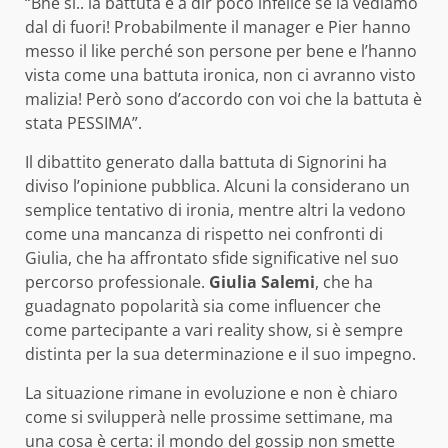
“Bhe si.. la battuta è a dir poco infelice se la vediamo
dal di fuori! Probabilmente il manager e Pier hanno
messo il like perché son persone per bene e l’hanno
vista come una battuta ironica, non ci avranno visto
malizia! Però sono d’accordo con voi che la battuta è
stata PESSIMA”.
Il dibattito generato dalla battuta di Signorini ha
diviso l’opinione pubblica. Alcuni la considerano un
semplice tentativo di ironia, mentre altri la vedono
come una mancanza di rispetto nei confronti di
Giulia, che ha affrontato sfide significative nel suo
percorso professionale.
Giulia Salemi
, che ha
guadagnato popolarità sia come influencer che
come partecipante a vari reality show, si è sempre
distinta per la sua determinazione e il suo impegno.
La situazione rimane in evoluzione e non è chiaro
come si svilupperà nelle prossime settimane, ma
una cosa è certa: il mondo del gossip non smette