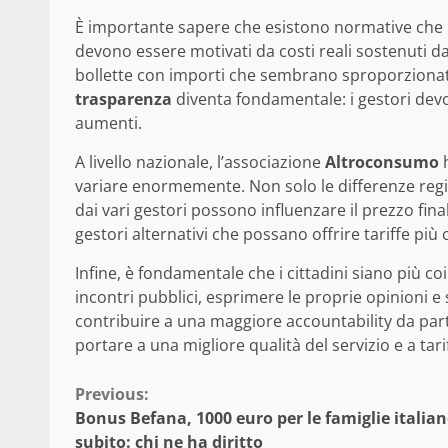
È importante sapere che esistono normative che reg
devono essere motivati da costi reali sostenuti da
bollette con importi che sembrano sproporzionati 
trasparenza
diventa fondamentale: i gestori devon
aumenti.
A livello nazionale, l’associazione
Altroconsumo
h
variare enormemente. Non solo le differenze regio
dai vari gestori possono influenzare il prezzo fina
gestori alternativi che possano offrire tariffe più
Infine, è fondamentale che i cittadini siano più coi
incontri pubblici, esprimere le proprie opinioni e
contribuire a una maggiore accountability da part
portare a una migliore qualità del servizio e a tari
Continue
Previous:
Bonus Befana, 1000 euro per le famiglie italia
Reading
subito: chi ne ha diritto