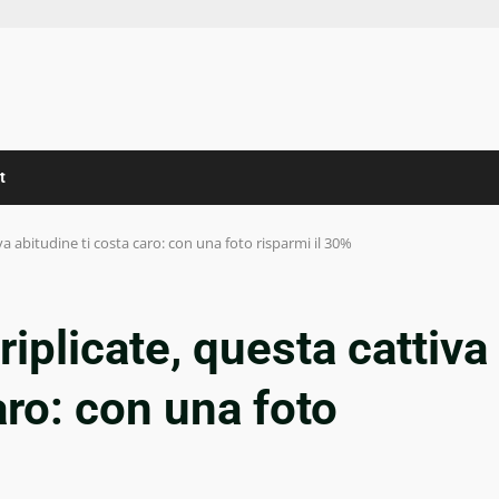
t
iva abitudine ti costa caro: con una foto risparmi il 30%
riplicate, questa cattiva
aro: con una foto