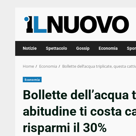
Skip
to
content
Notizie
Spettacolo
Gossip
Economia
Spor
Home
Economia
Bollette dell’acqua triplicate, questa catt
Economia
Bollette dell’acqua t
abitudine ti costa c
risparmi il 30%