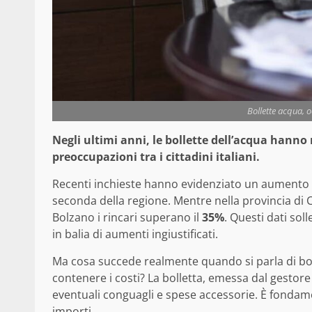
Bollette acqua, o
Negli ultimi anni, le bollette dell’acqua hanno 
preoccupazioni tra i cittadini italiani.
Recenti inchieste hanno evidenziato un aumento
seconda della regione. Mentre nella provincia di C
Bolzano i rincari superano il
35%
. Questi dati sol
in balia di aumenti ingiustificati.
Ma cosa succede realmente quando si parla di bol
contenere i costi? La bolletta, emessa dal gestore
eventuali conguagli e spese accessorie. È fondam
importi.