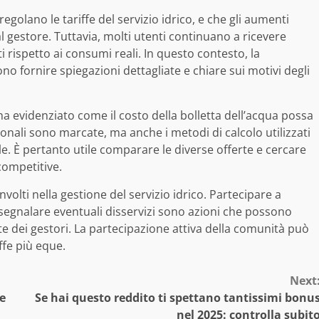
olano le tariffe del servizio idrico, e che gli aumenti
l gestore. Tuttavia, molti utenti continuano a ricevere
rispetto ai consumi reali. In questo contesto, la
o fornire spiegazioni dettagliate e chiare sui motivi degli
a evidenziato come il costo della bolletta dell’acqua possa
nali sono marcate, ma anche i metodi di calcolo utilizzati
le. È pertanto utile comparare le diverse offerte e cercare
 competitive.
nvolti nella gestione del servizio idrico. Partecipare a
 segnalare eventuali disservizi sono azioni che possono
e dei gestori. La partecipazione attiva della comunità può
ffe più eque.
Next
ne
Se hai questo reddito ti spettano tantissimi bonu
nel 2025: controlla subit