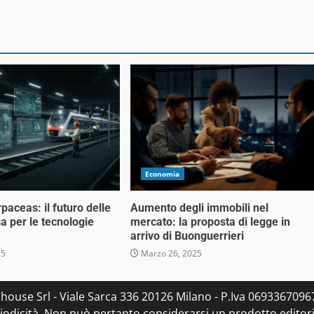
Economia
rpaceas: il futuro delle
Aumento degli immobili nel
a per le tecnologie
mercato: la proposta di legge in
arrivo di Buonguerrieri
25
Marzo 26, 2025
house Srl - Viale Sarca 336 20126 Milano - P.Iva 06933670967 
dicità. Non può pertanto considerarsi un prodotto editorial