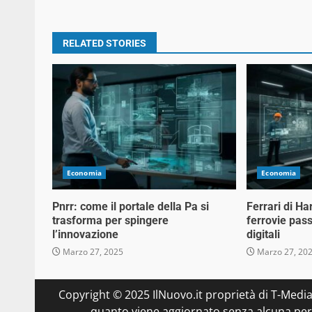
RELATED STORIES
Economia
Economia
Pnrr: come il portale della Pa si
Ferrari di Ha
trasforma per spingere
ferrovie pass
l’innovazione
digitali
Marzo 27, 2025
Marzo 27, 20
Copyright © 2025 IlNuovo.it proprietà di T-Media
quanto viene aggiornato senza alcuna perio