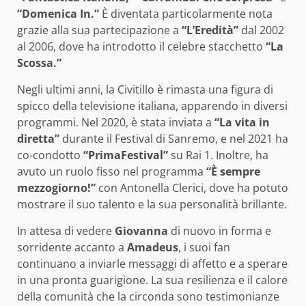
“Domenica In.”
È diventata particolarmente nota
grazie alla sua partecipazione a
“L’Eredità”
dal 2002
al 2006, dove ha introdotto il celebre stacchetto
“La
Scossa.”
Negli ultimi anni, la Civitillo è rimasta una figura di
spicco della televisione italiana, apparendo in diversi
programmi. Nel 2020, è stata inviata a
“La vita in
diretta”
durante il Festival di Sanremo, e nel 2021 ha
co-condotto
“PrimaFestival”
su Rai 1. Inoltre, ha
avuto un ruolo fisso nel programma
“È sempre
mezzogiorno!”
con Antonella Clerici, dove ha potuto
mostrare il suo talento e la sua personalità brillante.
In attesa di vedere
Giovanna
di nuovo in forma e
sorridente accanto a
Amadeus
, i suoi fan
continuano a inviarle messaggi di affetto e a sperare
in una pronta guarigione. La sua resilienza e il calore
della comunità che la circonda sono testimonianze