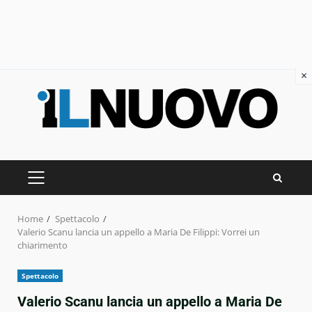
×
Skip
to
content
PRIMARY
MENU
Home
Spettacolo
Valerio Scanu lancia un appello a Maria De Filippi: Vorrei un
chiarimento
Spettacolo
Valerio Scanu lancia un appello a Maria De