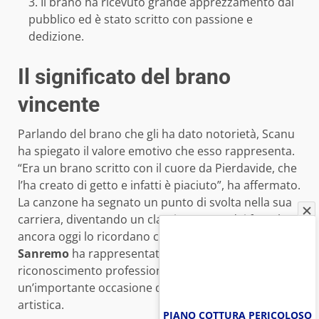
Il brano ha ricevuto grande apprezzamento dal
pubblico ed è stato scritto con passione e
dedizione.
Il significato del brano
vincente
Parlando del brano che gli ha dato notorietà, Scanu
ha spiegato il valore emotivo che esso rappresenta.
“Era un brano scritto con il cuore da Pierdavide, che
l’ha creato di getto e infatti è piaciuto”, ha affermato.
La canzone ha segnato un punto di svolta nella sua
carriera, diventando un classico amato dai fan, che
ancora oggi lo ricordano con affetto. La
vittoria a
Sanremo
ha rappresentato non solo un
riconoscimento professionale, ma anche
un’importante occasione di crescita personale e
artistica.
PIANO COTTURA PERICOLOSO