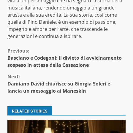
vita a un personaggio che ha segnato la storia della
musica italiana, rendendo omaggio a un grande
artista e alla sua eredità. La sua storia, così come
quella di Pino Daniele, è un esempio di passione,
impegno e amore per l’arte, che trascende le
generazioni e continua a ispirare.
Continue
Previous:
Basciano e Codegoni: il divieto di avvicinamento
Reading
sospeso in attesa della Cassazione
Next:
Damiano David chiarisce su Giorgia Soleri e
lancia un messaggio ai Maneskin
RELATED STORIES