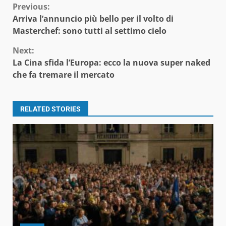
Continue
Previous:
Arriva l’annuncio più bello per il volto di
Reading
Masterchef: sono tutti al settimo cielo
Next:
La Cina sfida l’Europa: ecco la nuova super naked
che fa tremare il mercato
RELATED STORIES