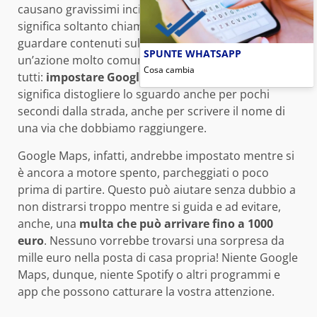
causano gravissimi incidenti. Ma questo non
significa soltanto chiamare, mandare messaggi o
guardare contenuti sullo schermo, vi rientra anche
SPUNTE WHATSAPP
un’azione molto comune che facciamo tutti, davvero
Cosa cambia
tutti:
impostare Google Maps.
Distrarsi alla guida
significa distogliere lo sguardo anche per pochi
secondi dalla strada, anche per scrivere il nome di
una via che dobbiamo raggiungere.
Google Maps, infatti, andrebbe impostato mentre si
è ancora a motore spento, parcheggiati o poco
prima di partire. Questo può aiutare senza dubbio a
non distrarsi troppo mentre si guida e ad evitare,
anche, una
multa che può arrivare fino a 1000
euro
. Nessuno vorrebbe trovarsi una sorpresa da
mille euro nella posta di casa propria! Niente Google
Maps, dunque, niente Spotify o altri programmi e
app che possono catturare la vostra attenzione.