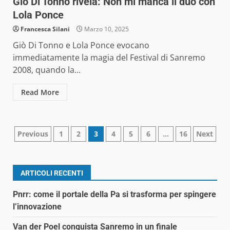
Giò Di Tonno rivela: Non mi manca il duo con
Lola Ponce
Francesca Silani
Marzo 10, 2025
Giò Di Tonno e Lola Ponce evocano
immediatamente la magia del Festival di Sanremo
2008, quando la...
Read More
Paginazione
Previous
1
2
3
4
5
6
…
16
Next
degli
articoli
ARTICOLI RECENTI
Pnrr: come il portale della Pa si trasforma per spingere
l’innovazione
Van der Poel conquista Sanremo in un finale